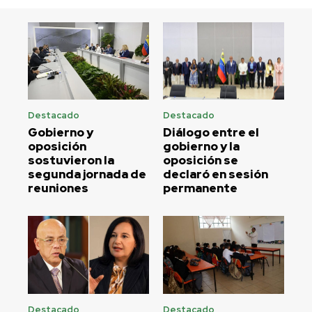
Destacado
Destacado
Gobierno y
Diálogo entre el
oposición
gobierno y la
sostuvieron la
oposición se
segunda jornada de
declaró en sesión
reuniones
permanente
Destacado
Destacado