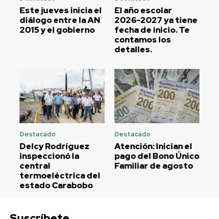
Este jueves inicia el
El año escolar
diálogo entre la AN
2026-2027 ya tiene
2015 y el gobierno
fecha de inicio. Te
contamos los
detalles.
Destacado
Destacado
Delcy Rodríguez
Atención: Inician el
inspeccionó la
pago del Bono Único
central
Familiar de agosto
termoeléctrica del
estado Carabobo
Suscríbete