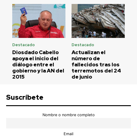
Destacado
Destacado
Diosdado Cabello
Actualizan el
apoya el inicio del
número de
diálogo entre el
fallecidos tras los
gobierno y la AN del
terremotos del 24
2015
de junio
Suscríbete
Nombre o nombre completo
Email