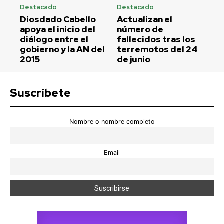
Destacado
Destacado
Diosdado Cabello
Actualizan el
apoya el inicio del
número de
diálogo entre el
fallecidos tras los
gobierno y la AN del
terremotos del 24
2015
de junio
Suscríbete
Nombre o nombre completo
Email