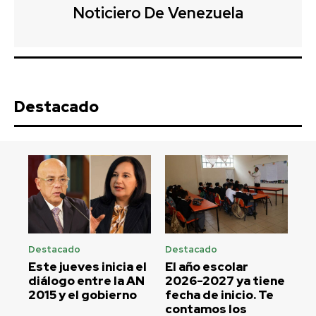
Noticiero De Venezuela
Destacado
Destacado
Destacado
Este jueves inicia el
El año escolar
diálogo entre la AN
2026-2027 ya tiene
2015 y el gobierno
fecha de inicio. Te
contamos los