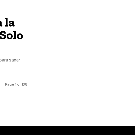
 la
¡Solo
para sanar
Page 1 of 138