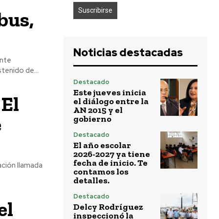
bus,
?
Noticias destacadas
ante
tenido de...
Destacado
Este jueves inicia
 El
el diálogo entre la
AN 2015 y el
e
gobierno
Destacado
El año escolar
2026-2027 ya tiene
fecha de inicio. Te
ación llamada
contamos los
detalles.
Destacado
el
Delcy Rodríguez
inspeccionó la