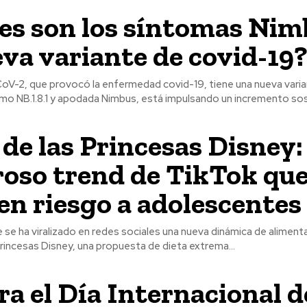
es son los síntomas Nim
eva variante de covid-19
CoV-2, que provocó la enfermedad covid-19, tiene una nueva vari
mo NB.1.8.1 y apodada Nimbus, está impulsando un incremento sos
 de las Princesas Disney:
roso trend de TikTok qu
en riesgo a adolescentes
se ha viralizado en redes sociales una nueva dinámica de aliment
 princesas Disney, una propuesta de dieta extrema...
ra el Día Internacional d