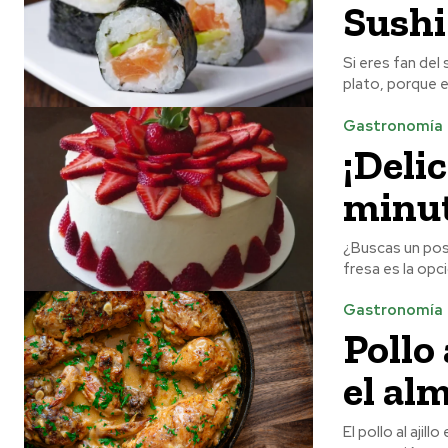
Sushi
Si eres fan del
plato, porque es
Gastronomía
¡Deli
minut
¿Buscas un post
fresa es la opci
Gastronomía
Pollo 
el al
El pollo al ajil