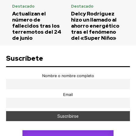
Destacado
Destacado
Actualizan el
Delcy Rodríguez
número de
hizo un llamado al
fallecidos tras los
ahorro energético
terremotos del 24
tras el fenómeno
de junio
del «Super Niño»
Suscríbete
Nombre o nombre completo
Email