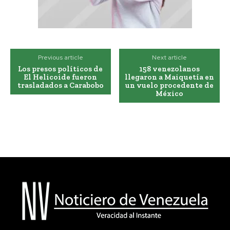
Previous article
Next article
Los presos políticos de
158 venezolanos
El Helicoide fueron
llegaron a Maiquetía en
trasladados a Carabobo
un vuelo procedente de
México