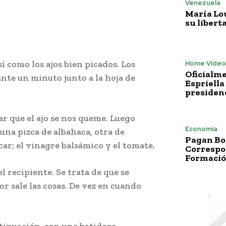
Venezuela
María Lo
su libert
sí como los ajos bien picados. Los
Home Vídeo
Oficialme
nte un minuto junto a la hoja de
Espriella
presiden
r que el ajo se nos queme. Luego
Economía
una pizca de albahaca, otra de
Pagan Bo
ar; el vinagre balsámico y el tomate.
Correspo
Formació
 recipiente. Se trata de que se
or sale las cosas. De vez en cuando
tinuación, con una batidora