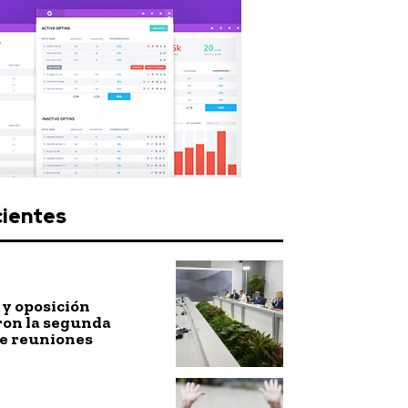
cientes
y oposición
ron la segunda
de reuniones