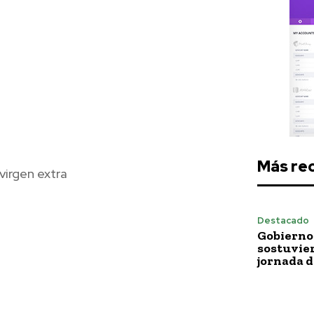
Más re
virgen extra
Destacado
Gobierno 
sostuvie
jornada 