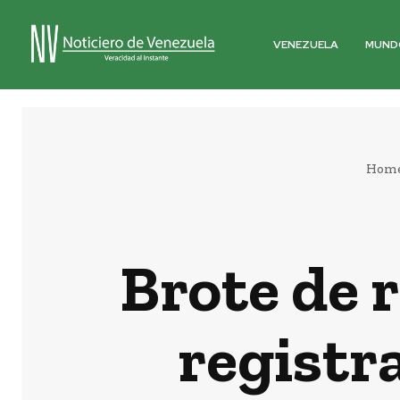
VENEZUELA
MUND
Hom
Brote de 
registra