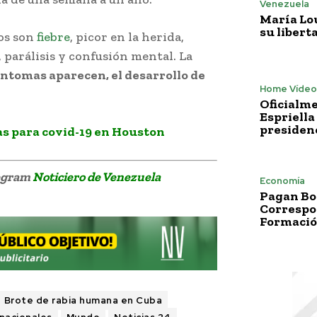
Venezuela
María Lo
su libert
os son
fiebre
, picor en la herida,
, parálisis y confusión mental. La
ntomas aparecen, el desarrollo de
Home Vídeo
Oficialme
Espriella
presiden
s para covid-19 en Houston
legram
Noticiero de Venezuela
Economía
Pagan Bo
Correspo
Formació
Brote de rabia humana en Cuba