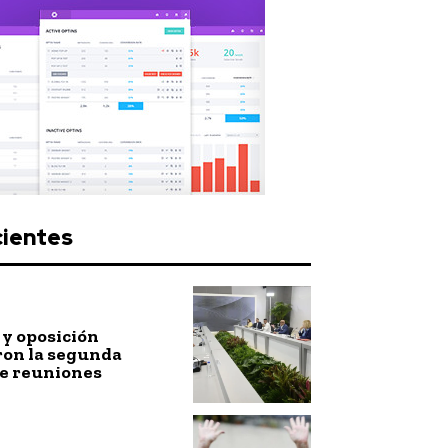
cientes
y oposición
ron la segunda
de reuniones