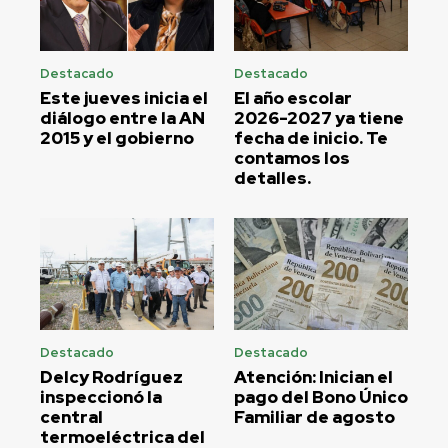
Destacado
Destacado
Este jueves inicia el
El año escolar
diálogo entre la AN
2026-2027 ya tiene
2015 y el gobierno
fecha de inicio. Te
contamos los
detalles.
Destacado
Destacado
Delcy Rodríguez
Atención: Inician el
inspeccionó la
pago del Bono Único
central
Familiar de agosto
termoeléctrica del