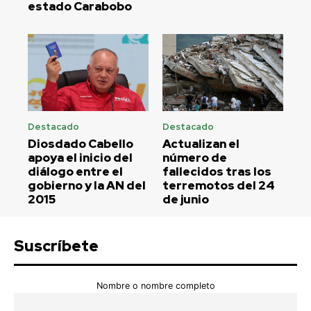
estado Carabobo
Destacado
Destacado
Diosdado Cabello
Actualizan el
apoya el inicio del
número de
diálogo entre el
fallecidos tras los
gobierno y la AN del
terremotos del 24
2015
de junio
Suscríbete
Nombre o nombre completo