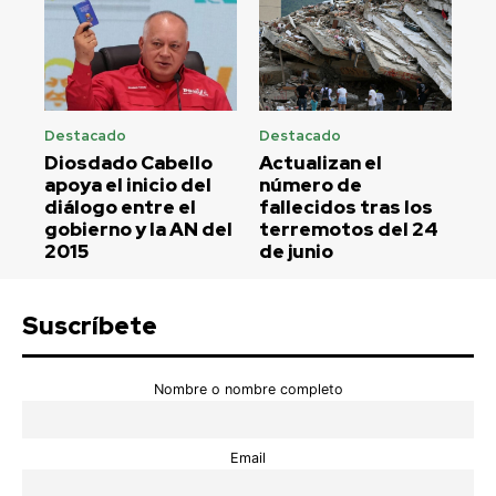
Destacado
Destacado
Diosdado Cabello
Actualizan el
apoya el inicio del
número de
diálogo entre el
fallecidos tras los
gobierno y la AN del
terremotos del 24
2015
de junio
Suscríbete
Nombre o nombre completo
Email