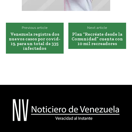
Previous article
Next article
Venezuela registra dos
Plan “Recréate desde la
nuevos casos por covid-
Comunidad” cuenta con
19, para un total de 335
10 mil recreadores
infectados