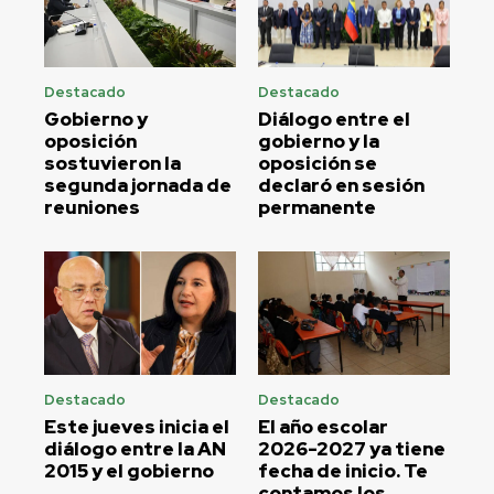
Destacado
Destacado
Gobierno y
Diálogo entre el
oposición
gobierno y la
sostuvieron la
oposición se
segunda jornada de
declaró en sesión
reuniones
permanente
Destacado
Destacado
Este jueves inicia el
El año escolar
diálogo entre la AN
2026-2027 ya tiene
2015 y el gobierno
fecha de inicio. Te
contamos los