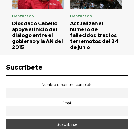
Destacado
Destacado
Diosdado Cabello
Actualizan el
apoya el inicio del
número de
diálogo entre el
fallecidos tras los
gobierno y la AN del
terremotos del 24
2015
de junio
Suscríbete
Nombre o nombre completo
Email