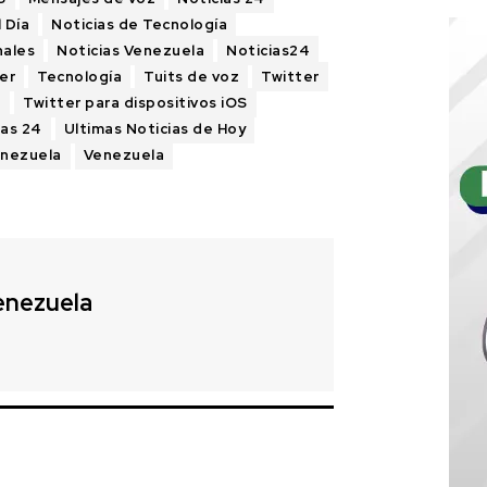
l Día
Noticias de Tecnología
nales
Noticias Venezuela
Noticias24
er
Tecnología
Tuits de voz
Twitter
z
Twitter para dispositivos iOS
ias 24
Ultimas Noticias de Hoy
enezuela
Venezuela
enezuela