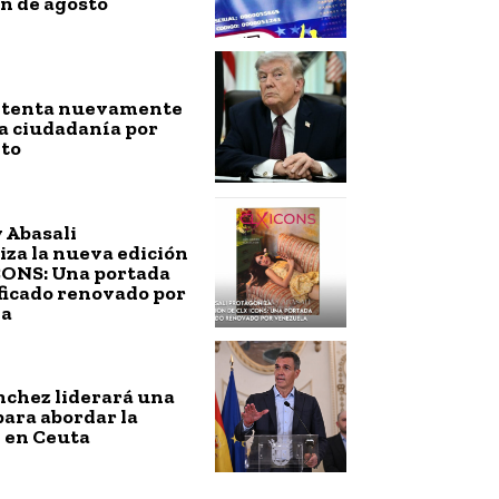
n de agosto
ntenta nuevamente
a ciudadanía por
to
 Abasali
za la nueva edición
CONS: Una portada
ficado renovado por
la
nchez liderará una
ara abordar la
 en Ceuta