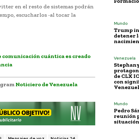
Formació
itter en el resto de sistemas podrán
iempo, escucharlos -al tocar la
Mundo
Trump i
detener l
nacimien
 comunicación cuántica es creado
Venezuela
ancia
Stephany
protagoni
de CLX I
con signi
legram
Noticiero de Venezuela
Venezue
Mundo
Pedro Sá
reunión p
situación
S
Mensajes de voz
Noticias 24