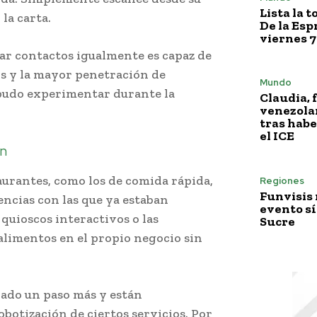
Lista la 
la carta.
De la Esp
viernes 7
car contactos igualmente es capaz de
os y la mayor penetración de
Mundo
 pudo experimentar durante la
Claudia, 
venezola
tras habe
el ICE
ón
aurantes, como los de comida rápida,
Regiones
Funvisis
ncias con las que ya estaban
evento sí
quioscos interactivos o las
Sucre
 alimentos en el propio negocio sin
ado un paso más y están
otización de ciertos servicios. Por