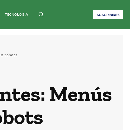
TECNOLOGÍA
SUSCRIBIRSE
on robots
antes: Menús
obots