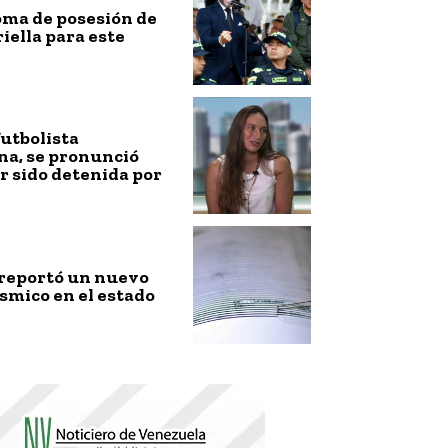
toma de posesión de
riella para este
futbolista
na, se pronunció
r sido detenida por
 reportó un nuevo
smico en el estado