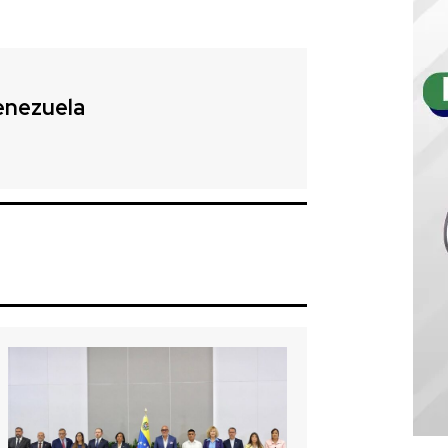
enezuela