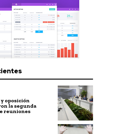
cientes
y oposición
ron la segunda
de reuniones