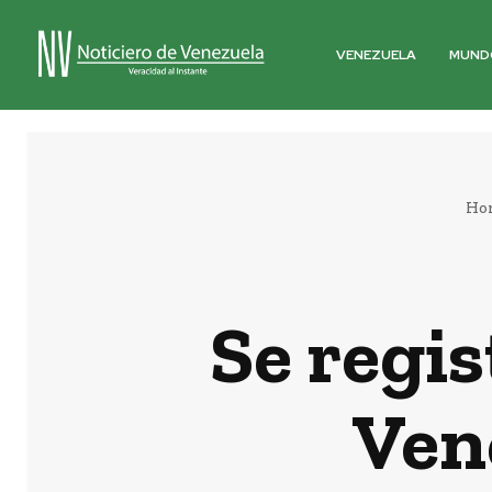
VENEZUELA
MUND
Ho
Se regis
Ven