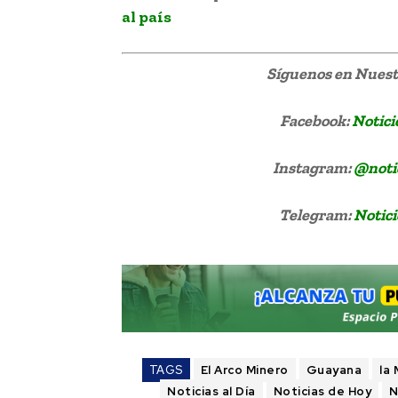
al país
Síguenos
en Nuestr
Facebook:
Notici
Instagram:
@noti
Telegram:
Notici
TAGS
El Arco Minero
Guayana
la
Noticias al Día
Noticias de Hoy
N