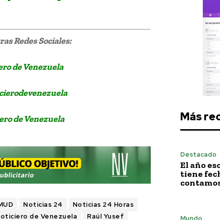
as Redes Sociales:
ero de Venezuela
cierodevenezuela
Más re
ero de Venezuela
Destacado
El año es
tiene fech
contamos 
 MUD
Noticias 24
Noticias 24 Horas
oticiero de Venezuela
Raúl Yusef
Mundo