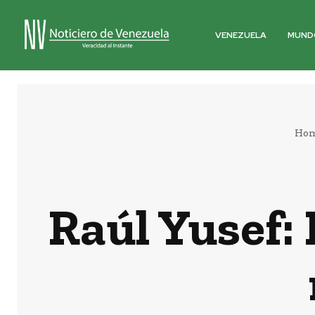
VENEZUELA
MUND
Ho
Raúl Yusef: 