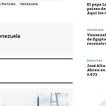
El papa L
s Noticias
Venezuela
países de
Aquí los 
Venezuela
Venezuela
enezuela
de Egipto
reconstru
Deportes
José Altu
Abreu en
2.473