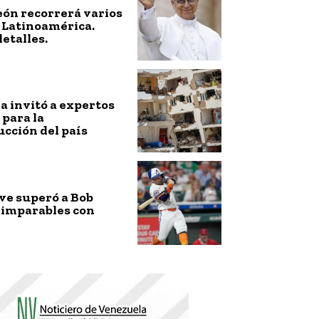
eón recorrerá varios
 Latinoamérica.
detalles.
 invitó a expertos
 para la
cción del país
ve superó a Bob
 imparables con