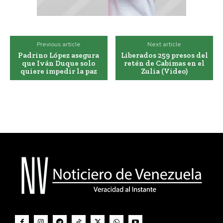
Previous article
Next article
Padrino López asegura
Liberados 259 presos del
que Iván Duque solo
retén de Cabimas en el
quiere impedir la paz
Zulia (Video)