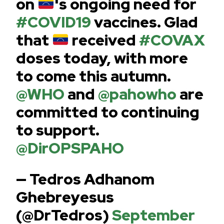
on
's ongoing need for
#COVID19
vaccines. Glad
that
received
#COVAX
doses today, with more
to come this autumn.
@WHO
and
@pahowho
are
committed to continuing
to support.
@DirOPSPAHO
— Tedros Adhanom
Ghebreyesus
(@DrTedros)
September