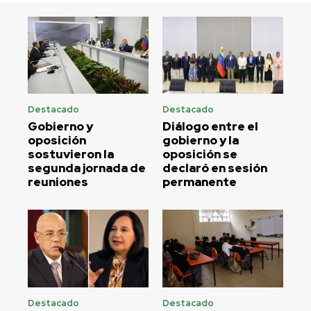
Destacado
Destacado
Gobierno y
Diálogo entre el
oposición
gobierno y la
sostuvieron la
oposición se
segunda jornada de
declaró en sesión
reuniones
permanente
Destacado
Destacado