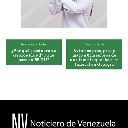
Previous article
Next article
¿Por qué asesinaron a
Avión se precipito y
George Floyd? ¿Qué
mató a 5 miembros de
pasa en EE.UU?
una familia que iba a un
funeral en Georgia