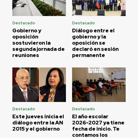
Destacado
Destacado
Gobierno y
Diálogo entre el
oposición
gobierno y la
sostuvieron la
oposición se
segunda jornada de
declaró en sesión
reuniones
permanente
Destacado
Destacado
Este jueves inicia el
El año escolar
diálogo entre la AN
2026-2027 ya tiene
2015 y el gobierno
fecha de inicio. Te
contamos los