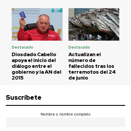
Destacado
Destacado
Diosdado Cabello
Actualizan el
apoya el inicio del
número de
diálogo entre el
fallecidos tras los
gobierno y la AN del
terremotos del 24
2015
de junio
Suscríbete
Nombre o nombre completo