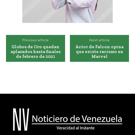
Previous article
Next article
Globos de Oro quedan
Actor de Falcon opina
aplazados hasta finales
que existe racismo en
de febrero de 2021
Marvel