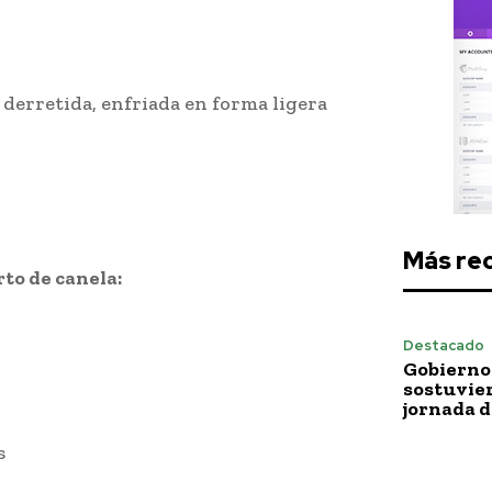
 derretida, enfriada en forma ligera
Más re
rto de canela:
Destacado
Gobierno 
sostuvie
jornada 
s