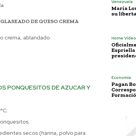
Venezuela
da
María Lo
su libert
L GLASEADO DE QUESO CREMA
so crema, ablandado
Home Vídeo
Oficialme
Espriella
presiden
Economía
Pagan Bo
OS PONQUESITOS DE AZUCAR Y
Correspo
Formació
0°C.
ponquesitos.
redientes secos (harina, polvo para