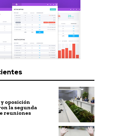
cientes
y oposición
ron la segunda
de reuniones