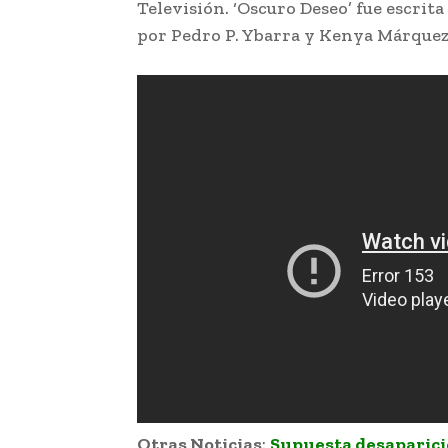
Televisión. ‘Oscuro Deseo’ fue escrita
por Pedro P. Ybarra y Kenya Márquez
Otras Noticias
:
Supuesta desaparici