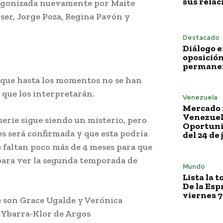
sus relac
tagonizada nuevamente por Maite
yser, Jorge Poza, Regina Pavón y
Destacado
Diálogo e
oposición
permane
 que hasta los momentos no se han
 que los interpretarán.
Venezuela
Mercado 
Venezuela
serie sigue siendo un misterio, pero
Oportuni
s será confirmada y que esta podría
del 24 de 
 faltan poco más de 4 meses para que
 para ver la segunda temporada de
Mundo
Lista la 
De la Esp
viernes 7
ie son Grace Ugalde y Verónica
a Ybarra-Klor de Argos