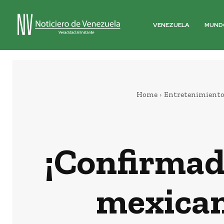
VENEZUELA
MUND
Home
Entretenimient
¡Confirmado
mexican