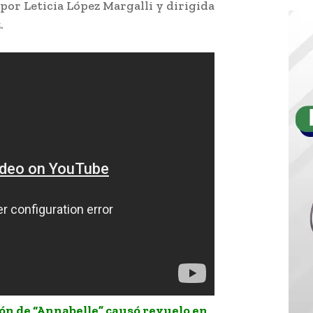
 por Leticia López Margalli y dirigida
.
ón de “Annabelle” causó revuelo en