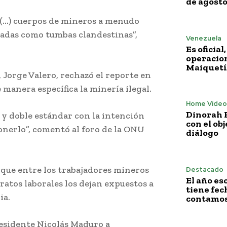
de agost
s (…) cuerpos de mineros a menudo
izadas como tumbas clandestinas”,
Venezuela
Es oficia
operacion
Maiquetí
 Jorge Valero, rechazó el reporte en
manera específica la minería ilegal.
Home Vídeo
Dinorah F
 y doble estándar con la intención
con el obj
onerlo”, comentó al foro de la ONU
diálogo
que entre los trabajadores mineros
Destacado
El año es
ratos laborales los dejan expuestos a
tiene fech
ia.
ONU pide a Venezuela
contamos 
esidente Nicolás Maduro a