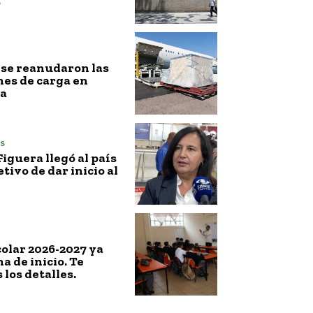
o
l, se reanudaron las
es de carga en
a
s
iguera llegó al país
etivo de dar inicio al
colar 2026-2027 ya
a de inicio. Te
los detalles.