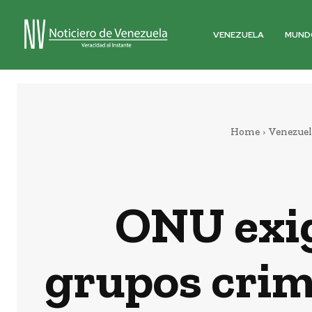
VENEZUELA
MUND
Home
Venezuel
ONU exig
grupos crim