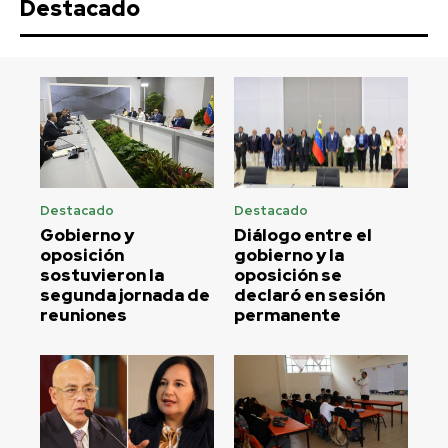
Destacado
Destacado
Destacado
Gobierno y
Diálogo entre el
oposición
gobierno y la
sostuvieron la
oposición se
segunda jornada de
declaró en sesión
reuniones
permanente