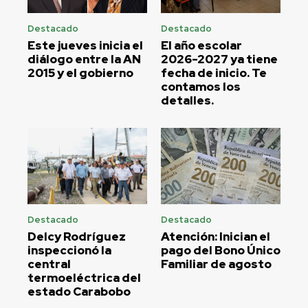
Destacado
Destacado
Este jueves inicia el
El año escolar
diálogo entre la AN
2026-2027 ya tiene
2015 y el gobierno
fecha de inicio. Te
contamos los
detalles.
Destacado
Destacado
Delcy Rodríguez
Atención: Inician el
inspeccionó la
pago del Bono Único
central
Familiar de agosto
termoeléctrica del
estado Carabobo