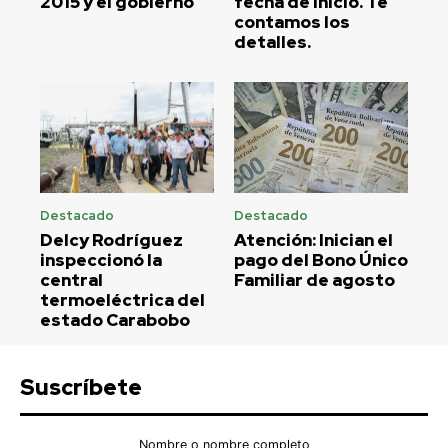
2015 y el gobierno
fecha de inicio. Te
contamos los
detalles.
Destacado
Destacado
Delcy Rodríguez
Atención: Inician el
inspeccionó la
pago del Bono Único
central
Familiar de agosto
termoeléctrica del
estado Carabobo
Suscríbete
Nombre o nombre completo