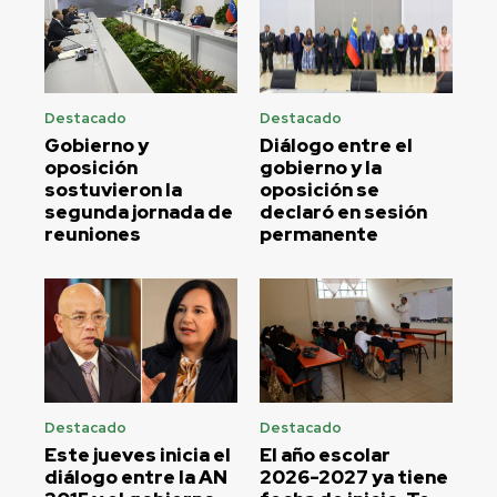
Destacado
Destacado
Gobierno y
Diálogo entre el
oposición
gobierno y la
sostuvieron la
oposición se
segunda jornada de
declaró en sesión
reuniones
permanente
Destacado
Destacado
Este jueves inicia el
El año escolar
diálogo entre la AN
2026-2027 ya tiene