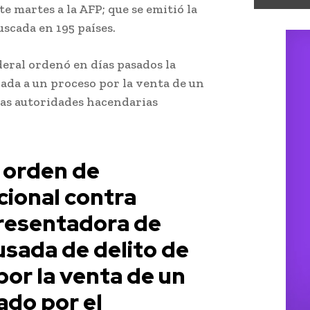
 martes a la AFP; que se emitió la
uscada en 195 países.
deral ordenó en días pasados la
lada a un proceso por la venta de un
as autoridades hacendarias
a orden de
ional contra
presentadora de
usada de delito de
 por la venta de un
do por el