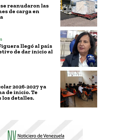
l, se reanudaron las
es de carga en
a
s
iguera llegó al país
etivo de dar inicio al
colar 2026-2027 ya
a de inicio. Te
los detalles.