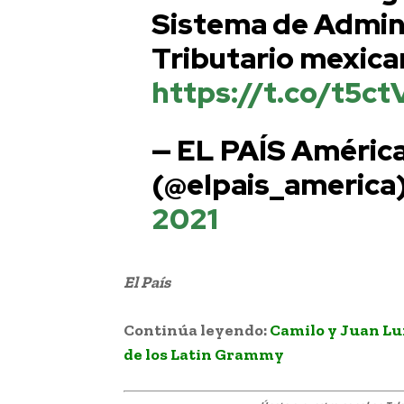
Sistema de Admin
Tributario mexic
https://t.co/t5c
— EL PAÍS Améric
(@elpais_america
2021
El
País
Laura Bozzo alerta roja por In
Continúa leyendo:
Camilo y Juan L
de los Latin Grammy