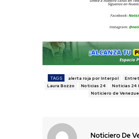
Únete a nuestro canal en Te
Síguenos
en Nuestr
Facebook:
Notici
Instagram:
@noti
TAGS
alerta roja por Interpol
Entre
Laura Bozzo
Noticias 24
Noticias 24
Noticiero de Venezue
Noticiero De V