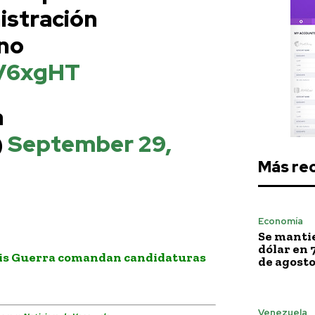
istración
ano
tV6xgHT
a
)
September 29,
Más re
terpol
Economía
Se mantie
dólar en 
uis Guerra comandan candidaturas
de agost
Venezuela