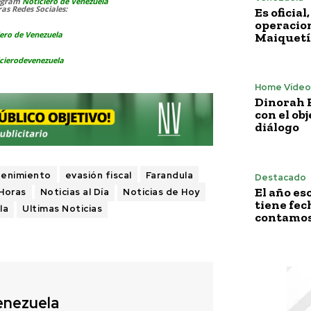
legram
Noticiero de Venezuela
as Redes Sociales:
Es oficia
operacion
ero de Venezuela
Maiquetí
cierodevenezuela
Home Vídeo
Dinorah F
con el obj
diálogo
tenimiento
evasión fiscal
Farandula
Destacado
El año es
 Horas
Noticias al Día
Noticias de Hoy
tiene fech
la
Ultimas Noticias
contamos 
enezuela