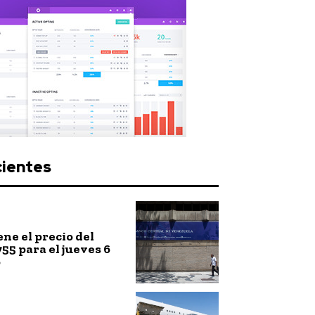
cientes
ne el precio del
755 para el jueves 6
o