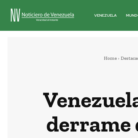
VENEZUELA
MUND
Home
Destaca
Venezuela
derrame d