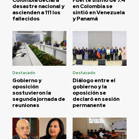
Colombia declara
Fuerte sismo de 7.4
desastre nacional y
en Colombia se
ascienden a 111 los
sintió en Venezuela
fallecidos
y Panamá
Destacado
Destacado
Gobierno y
Diálogo entre el
oposición
gobierno y la
sostuvieron la
oposición se
segunda jornada de
declaró en sesión
reuniones
permanente