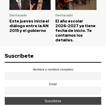
Destacado
Destacado
Este jueves inicia el
El año escolar
diálogo entre la AN
2026-2027 ya tiene
2015 y el gobierno
fecha de inicio. Te
contamos los
detalles.
Suscríbete
Nombre o nombre completo
Email