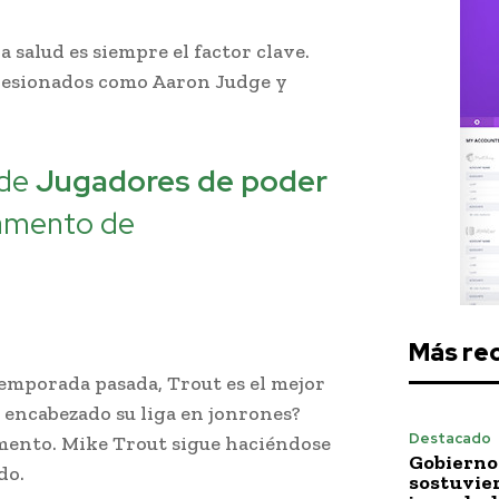
 salud es siempre el factor clave.
 lesionados como Aaron Judge y
 de
Jugadores de poder
tamento de
Más re
emporada pasada, Trout es el mejor
 encabezado su liga en jonrones?
Destacado
omento. Mike Trout sigue haciéndose
Gobierno 
do.
sostuvie