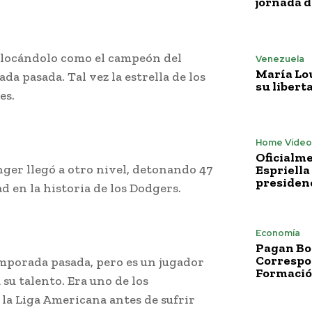
jornada 
olocándolo como el campeón del
Venezuela
María Lo
a pasada. Tal vez la estrella de los
su libert
es.
Home Vídeo
Oficialme
nger llegó a otro nivel, detonando 47
Espriella
presiden
 en la historia de los Dodgers.
Economía
Pagan Bo
Correspo
mporada pasada, pero es un jugador
Formació
 su talento. Era uno de los
 la Liga Americana antes de sufrir