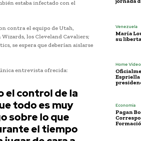
jornada 
mbién estaba infectado con el
Venezuela
on contra el equipo de Utah,
María Lo
 Wizards, los Cleveland Cavaliers;
su libert
ics, se espera que deberían aislarse
Home Vídeo
 única entrevista ofrecida:
Oficialme
Espriella
presiden
l control de la
que todo es muy
Economía
Pagan Bo
o sobre lo que
Correspo
Formació
rante el tiempo
 jugar de cara a