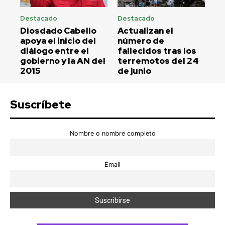
Destacado
Destacado
Diosdado Cabello
Actualizan el
apoya el inicio del
número de
diálogo entre el
fallecidos tras los
gobierno y la AN del
terremotos del 24
2015
de junio
Suscríbete
Nombre o nombre completo
Email