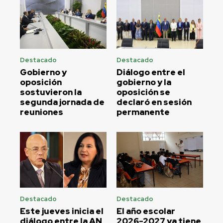
Destacado
Destacado
Gobierno y
Diálogo entre el
oposición
gobierno y la
sostuvieron la
oposición se
segunda jornada de
declaró en sesión
reuniones
permanente
Destacado
Destacado
Este jueves inicia el
El año escolar
diálogo entre la AN
2026-2027 ya tiene