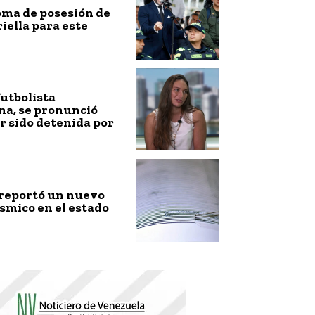
toma de posesión de
riella para este
futbolista
na, se pronunció
r sido detenida por
 reportó un nuevo
smico en el estado