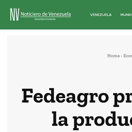
VENEZUELA
MUND
Home
Eco
Fedeagro p
la produ