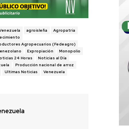
 Venezuela
agroisleña
Agropatria
ecimiento
oductores Agropecuarios (Fedeagro)
Venezolano
Expropiación
Monopolio
oticias 24 Horas
Noticias al Día
zuela
Producción nacional de arroz
Ultimas Noticias
Venezuela
enezuela