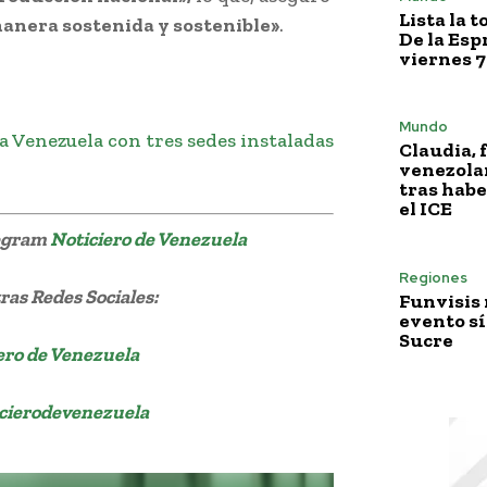
Lista la 
manera sostenida y sostenible»
.
De la Esp
viernes 7
Mundo
 Venezuela con tres sedes instaladas
Claudia, 
venezola
tras habe
el ICE
legram
Noticiero de Venezuela
Regiones
as Redes Sociales:
Funvisis
evento sí
Sucre
ero de Venezuela
cierodevenezuela