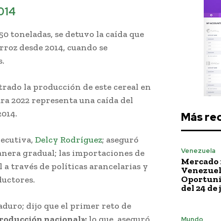
2014
50 toneladas, se detuvo la caída que
rroz desde 2014, cuando se
s.
trado la producción de este cereal en
ara 2022 representa una caída del
2014.
Más re
jecutiva,
Delcy Rodríguez
; aseguró
Venezuela
manera gradual; las importaciones de
Mercado 
 a través de políticas arancelarias y
Venezuela
Oportuni
ductores.
del 24 de 
aduro; dijo que el primer reto de
roducción nacional»;
lo que, aseguró
Mundo