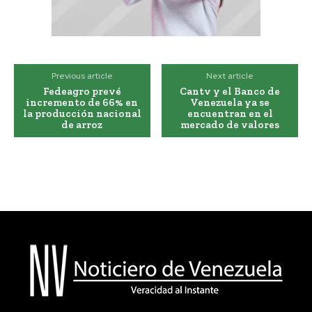
Previous article
Next article
Fedeagro prevé
Cantv y el Banco de
incremento de 66% en
Venezuela ya se
la producción nacional
encuentran en el
de arroz
mercado de valores