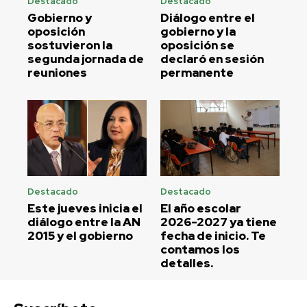
Destacado
Destacado
Gobierno y
Diálogo entre el
oposición
gobierno y la
sostuvieron la
oposición se
segunda jornada de
declaró en sesión
reuniones
permanente
Destacado
Destacado
Este jueves inicia el
El año escolar
diálogo entre la AN
2026-2027 ya tiene
2015 y el gobierno
fecha de inicio. Te
contamos los
detalles.