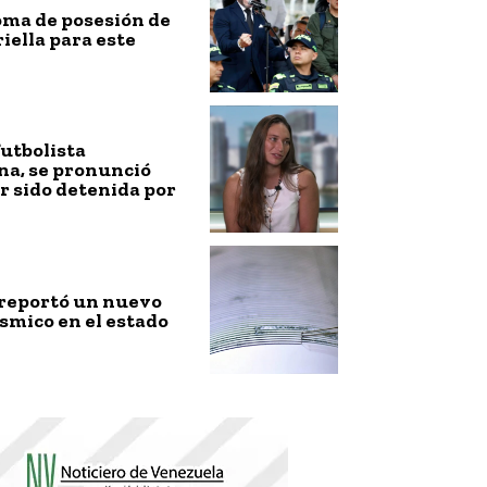
toma de posesión de
riella para este
futbolista
na, se pronunció
r sido detenida por
 reportó un nuevo
smico en el estado