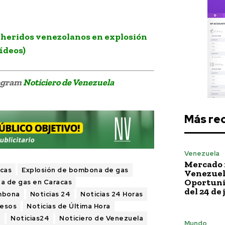
 heridos venezolanos en explosión
ídeos)
legram
Noticiero de Venezuela
Más re
Venezuela
Mercado 
cas
Explosión de bombona de gas
Venezuela
Oportuni
a de gas en Caracas
del 24 de 
mbona
Noticias 24
Noticias 24 Horas
cesos
Noticias de Última Hora
a
Noticias24
Noticiero de Venezuela
Mundo