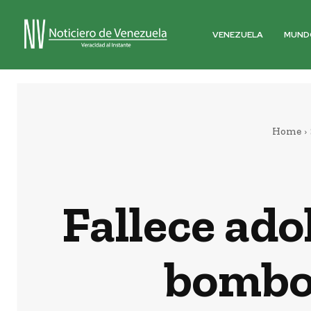
VENEZUELA
MUND
Home
Fallece ado
bombon