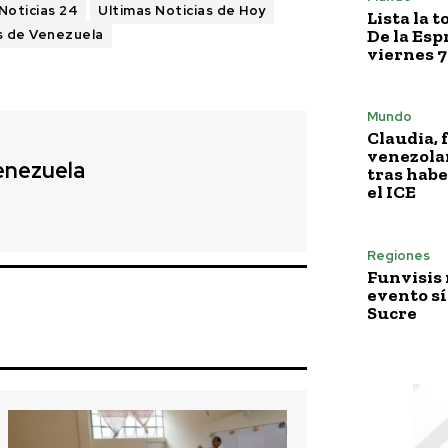
Noticias 24
Ultimas Noticias de Hoy
Lista la 
De la Esp
s de Venezuela
viernes 7
Mundo
Claudia, 
venezola
enezuela
tras habe
el ICE
Regiones
Funvisis
evento sí
Sucre