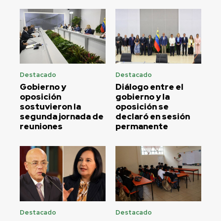
Destacado
Destacado
Gobierno y
Diálogo entre el
oposición
gobierno y la
sostuvieron la
oposición se
segunda jornada de
declaró en sesión
reuniones
permanente
Destacado
Destacado