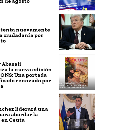
n de agosto
ntenta nuevamente
a ciudadanía por
to
 Abasali
za la nueva edición
CONS: Una portada
ficado renovado por
la
nchez liderará una
ara abordar la
 en Ceuta