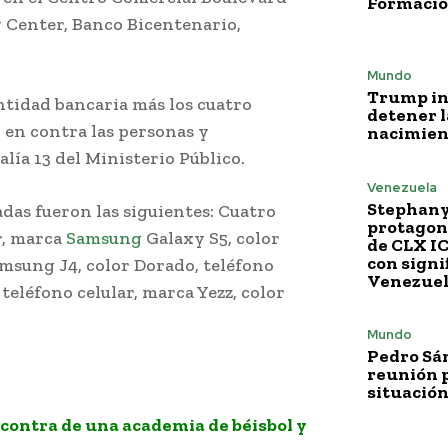
Formació
 Center, Banco Bicentenario,
Mundo
Trump i
entidad bancaria más los cuatro
detener l
 en contra las personas y
nacimien
alía 13 del Ministerio Público.
Venezuela
Stephany
das fueron las siguientes: Cuatro
protagoni
ar, marca
Samsung
Galaxy S5, color
de CLX I
con signi
amsung J4, color Dorado, teléfono
Venezue
teléfono celular, marca Yezz, color
Mundo
Pedro Sá
reunión p
situación
ontra de una academia de béisbol y