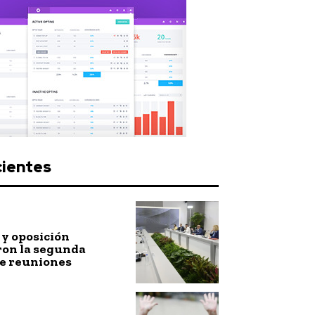
cientes
y oposición
ron la segunda
de reuniones