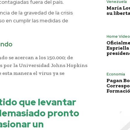
contagiadas fuera del país.
Venezuela
María Lo
ia de la gravedad de la crisis
su libert
so en cumplir las medidas de
Home Vídeo
Oficialme
undo
Espriella
presiden
do se acercan a los 150.000; de
s por la Universidad Johns Hopkins
esta manera el virus ya se
Economía
Pagan Bo
Correspo
Formació
tido que levantar
 demasiado pronto
asionar un