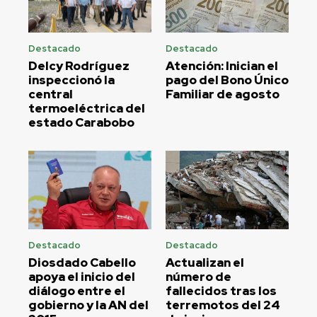
Destacado
Destacado
Delcy Rodríguez
Atención: Inician el
inspeccionó la
pago del Bono Único
central
Familiar de agosto
termoeléctrica del
estado Carabobo
Destacado
Destacado
Diosdado Cabello
Actualizan el
apoya el inicio del
número de
diálogo entre el
fallecidos tras los
gobierno y la AN del
terremotos del 24