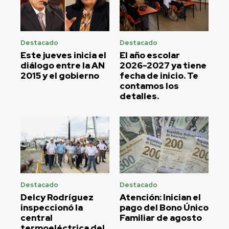
Destacado
Destacado
Este jueves inicia el
El año escolar
diálogo entre la AN
2026-2027 ya tiene
2015 y el gobierno
fecha de inicio. Te
contamos los
detalles.
Destacado
Destacado
Delcy Rodríguez
Atención: Inician el
inspeccionó la
pago del Bono Único
central
Familiar de agosto
termoeléctrica del