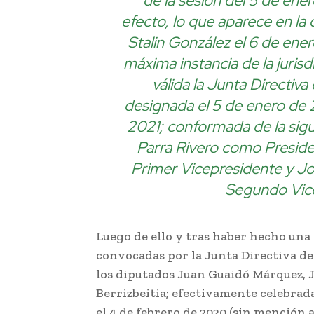
de la sesión del 5 de ene
efecto, lo que aparece en la
Stalin González el 6 de ene
máxima instancia de la jurisd
válida la Junta Directiv
designada el 5 de enero de
2021; conformada de la sig
Parra Rivero como Preside
Primer Vicepresidente y J
Segundo Vice
Luego de ello y tras haber hecho una 
convocadas por la Junta Directiva de
los diputados Juan Guaidó Márquez, 
Berrizbeitia; efectivamente celebrada
el 4 de febrero de 2020 (sin mención 