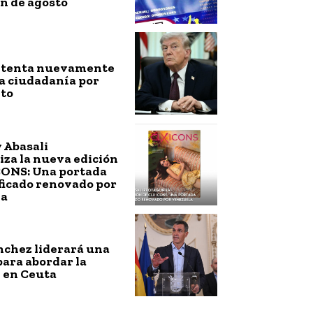
n de agosto
ntenta nuevamente
a ciudadanía por
to
 Abasali
za la nueva edición
CONS: Una portada
ficado renovado por
la
nchez liderará una
ara abordar la
 en Ceuta