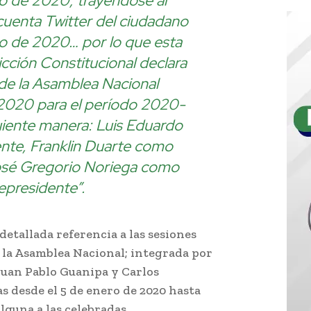
ro de 2020; trayéndose al
 cuenta Twitter del ciudadano
ro de 2020… por lo que esta
icción Constitucional declara
a de la Asamblea Nacional
 2020 para el período 2020-
uiente manera: Luis Eduardo
nte, Franklin Duarte como
osé Gregorio Noriega como
presidente”.
detallada referencia a las sesiones
 la Asamblea Nacional; integrada por
Juan Pablo Guanipa y Carlos
s desde el 5 de enero de 2020 hasta
alguna a las celebradas