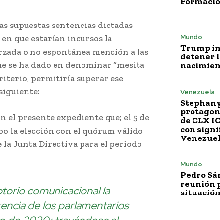
Formació
las supuestas sentencias dictadas
Mundo
” en que estarían incursos la
Trump i
orzada o no espontánea mención a las
detener l
ue se ha dado en denominar “mesita
nacimien
riterio, permitiría superar ese
 siguiente:
Venezuela
Stephany
protagoni
n el presente expediente que; el 5 de
de CLX I
con signi
bo la elección con el quórum válido
Venezue
 la Junta Directiva para el período
Mundo
Pedro Sá
reunión p
torio comunicacional la
situación
stencia de los parlamentarios