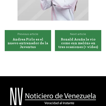
Previous article
Next article
Andrea Pirlo es el
Ronald Acuña la vio
nuevo entrenador de la
como «un melón» en
Juventus
tres ocasiones (+ vídeo)