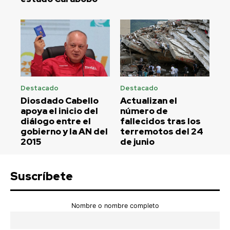
Destacado
Destacado
Diosdado Cabello
Actualizan el
apoya el inicio del
número de
diálogo entre el
fallecidos tras los
gobierno y la AN del
terremotos del 24
2015
de junio
Suscríbete
Nombre o nombre completo