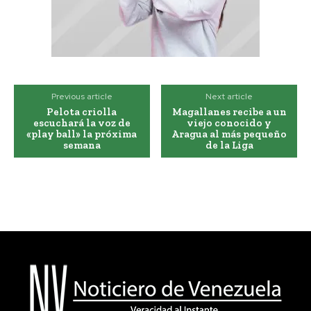
Previous article
Next article
Pelota criolla
Magallanes recibe a un
escuchará la voz de
viejo conocido y
«play ball» la próxima
Aragua al más pequeño
semana
de la Liga