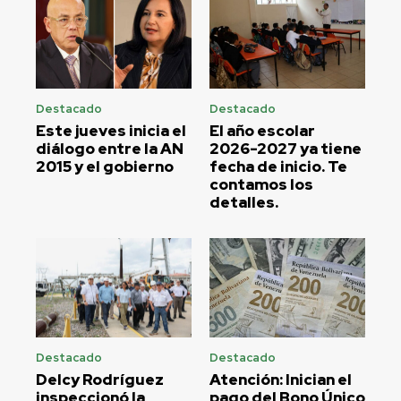
Destacado
Destacado
Este jueves inicia el
El año escolar
diálogo entre la AN
2026-2027 ya tiene
2015 y el gobierno
fecha de inicio. Te
contamos los
detalles.
Destacado
Destacado
Delcy Rodríguez
Atención: Inician el
inspeccionó la
pago del Bono Único