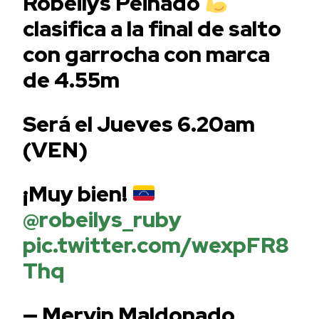
Robeilys Peinado
clasifica a la final de salto
con garrocha con marca
de 4.55m
Será el Jueves 6.20am
(VEN)
¡Muy bien!
@robeilys_ruby
pic.twitter.com/wexpFR8
Thq
— Mervin Maldonado