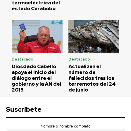
termoeléctrica del
estado Carabobo
Destacado
Destacado
Diosdado Cabello
Actualizan el
apoya el inicio del
número de
diálogo entre el
fallecidos tras los
gobierno y la AN del
terremotos del 24
2015
de junio
Suscríbete
Nombre o nombre completo