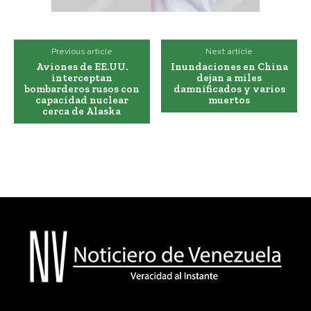
Previous article
Next article
Aviones de EE.UU.
Inundaciones en China
interceptan
dejan a miles
bombarderos rusos con
damnificados y varios
capacidad nuclear
muertos
cerca de Alaska