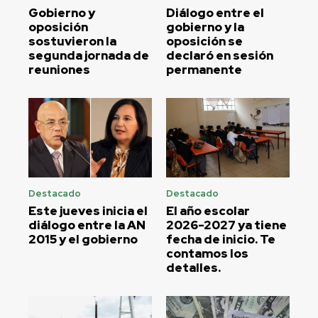
Gobierno y
Diálogo entre el
oposición
gobierno y la
sostuvieron la
oposición se
segunda jornada de
declaró en sesión
reuniones
permanente
Destacado
Destacado
Este jueves inicia el
El año escolar
diálogo entre la AN
2026-2027 ya tiene
2015 y el gobierno
fecha de inicio. Te
contamos los
detalles.