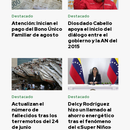
Destacado
Destacado
Atención: Inician el
Diosdado Cabello
pago del Bono Único
apoya el inicio del
Familiar de agosto
diálogo entre el
gobierno y la AN del
2015
Destacado
Destacado
Actualizan el
Delcy Rodríguez
número de
hizo un llamado al
fallecidos tras los
ahorro energético
terremotos del 24
tras el fenómeno
de junio
del «Super Niño»