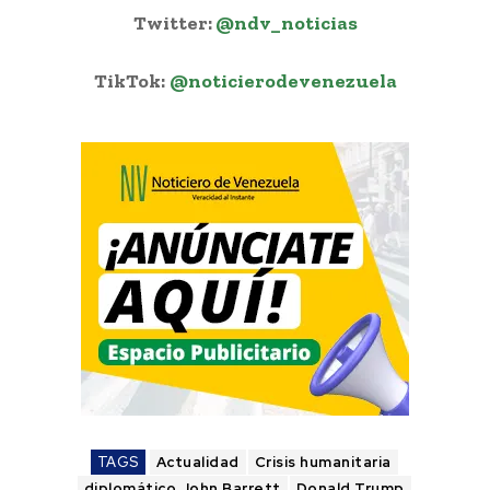
Twitter:
@ndv_noticias
TikTok:
@noticierodevenezuela
TAGS
Actualidad
Crisis humanitaria
diplomático John Barrett
Donald Trump