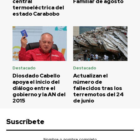
central
Familiar de agosto
termoeléctrica del
estado Carabobo
Destacado
Destacado
Diosdado Cabello
Actualizan el
apoya el inicio del
número de
diálogo entre el
fallecidos tras los
gobierno y la AN del
terremotos del 24
2015
de junio
Suscríbete
Nombre o nombre completo