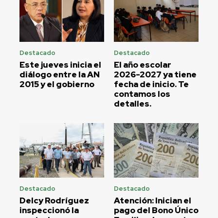
Destacado
Destacado
Este jueves inicia el
El año escolar
diálogo entre la AN
2026-2027 ya tiene
2015 y el gobierno
fecha de inicio. Te
contamos los
detalles.
Destacado
Destacado
Delcy Rodríguez
Atención: Inician el
inspeccionó la
pago del Bono Único