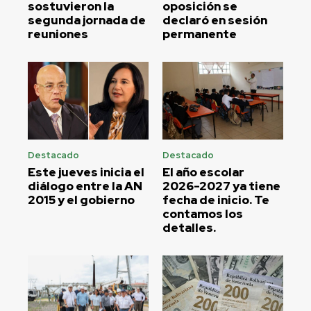
sostuvieron la
oposición se
segunda jornada de
declaró en sesión
reuniones
permanente
Destacado
Destacado
Este jueves inicia el
El año escolar
diálogo entre la AN
2026-2027 ya tiene
2015 y el gobierno
fecha de inicio. Te
contamos los
detalles.